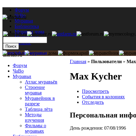
Форум
ЧаВо
Муравьи
Библиотека
Муравьи дома
Мастерская
Каталог
antclub.ru
Главная
»
Пользователи
»
Max
Форум
ЧаВо
Max Kycher
Муравьи
Атлас муравьёв
Строение
Просмотреть
муравья
События в колониях
Муравейник в
Отследить
разрезе
Таблица лёта
Персональная инф
Методы
изучения
Фильмы о
День рождения:
07/08/1996
муравьях