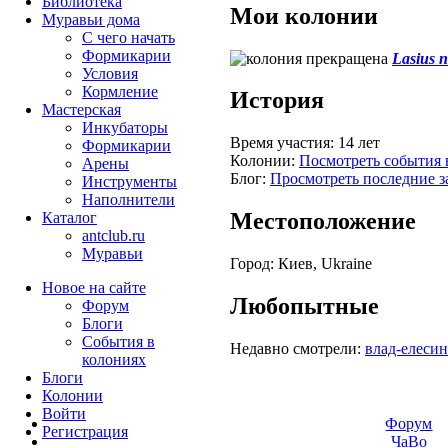
Библиотека
Мои колонии
Муравьи дома
С чего начать
Формикарии
Lasius n
Условия
Кормление
История
Мастерская
Инкубаторы
Время участия:
14 лет
Формикарии
Колонии:
Посмотреть события 
Арены
Блог:
Просмотреть последние з
Инструменты
Наполнители
Местоположение
Каталог
antclub.ru
Муравьи
Город:
Киев, Ukraine
Новое на сайте
Любопытные
Форум
Блоги
События в
Недавно смотрели:
влад-елесин-
колониях
Блоги
Колонии
Войти
Форум
Peгиcтpaция
ЧаВо