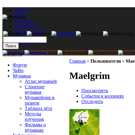
Форум
ЧаВо
Муравьи
Библиотека
Муравьи дома
Мастерская
Каталог
antclub.ru
Главная
»
Пользователи
»
Mae
Форум
ЧаВо
Maelgrim
Муравьи
Атлас муравьёв
Строение
Просмотреть
муравья
События в колониях
Муравейник в
Отследить
разрезе
Таблица лёта
Методы
изучения
Фильмы о
муравьях