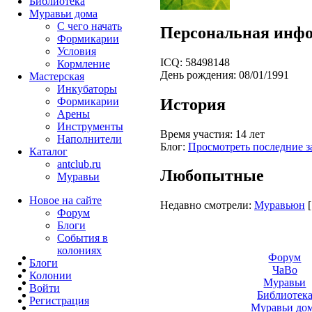
Библиотека
Муравьи дома
С чего начать
Персональная инф
Формикарии
Условия
ICQ:
58498148
Кормление
День рождения:
08/01/1991
Мастерская
Инкубаторы
История
Формикарии
Арены
Инструменты
Время участия:
14 лет
Наполнители
Блог:
Просмотреть последние з
Каталог
antclub.ru
Любопытные
Муравьи
Новое на сайте
Недавно смотрели:
Муравьюн
Форум
Блоги
События в
колониях
Форум
Блоги
ЧаВо
Колонии
Муравьи
Войти
Библиотек
Peгиcтpaция
Муравьи до