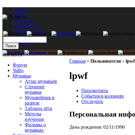
Форум
ЧаВо
Муравьи
Библиотека
Муравьи дома
Мастерская
Каталог
antclub.ru
Главная
»
Пользователи
»
lpwf
Форум
ЧаВо
lpwf
Муравьи
Атлас муравьёв
Строение
Просмотреть
муравья
События в колониях
Муравейник в
Отследить
разрезе
Таблица лёта
Персональная инф
Методы
изучения
Фильмы о
День рождения:
02/11/1990
муравьях