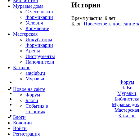
Библиотека
История
Муравьи дома
С чего начать
Формикарии
Время участия:
9 лет
Условия
Блог:
Просмотреть последние з
Кормление
Мастерская
Инкубаторы
Формикарии
Арены
Инструменты
Наполнители
Каталог
antclub.ru
Муравьи
Форум
ЧаВо
Новое на сайте
Муравьи
Форум
Библиотек
Блоги
Муравьи до
События в
Мастерска
колониях
Каталог
Блоги
Колонии
Войти
Peгиcтpaция