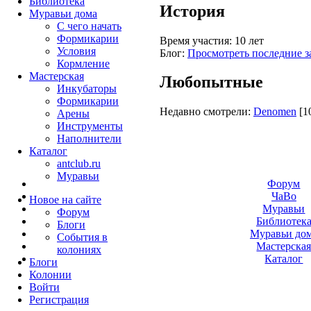
Библиотека
История
Муравьи дома
С чего начать
Формикарии
Время участия:
10 лет
Условия
Блог:
Просмотреть последние з
Кормление
Мастерская
Любопытные
Инкубаторы
Формикарии
Недавно смотрели:
Denomen
[1
Арены
Инструменты
Наполнители
Каталог
antclub.ru
Муравьи
Форум
ЧаВо
Новое на сайте
Муравьи
Форум
Библиотек
Блоги
Муравьи до
События в
Мастерска
колониях
Каталог
Блоги
Колонии
Войти
Peгиcтpaция