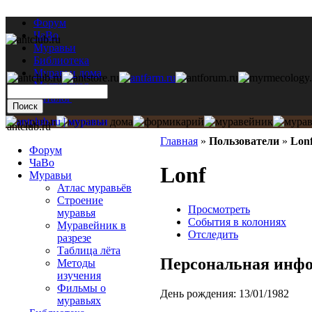
Форум
ЧаВо
Муравьи
Библиотека
Муравьи дома
Мастерская
Каталог
antclub.ru
Главная
»
Пользователи
»
Lon
Форум
ЧаВо
Lonf
Муравьи
Атлас муравьёв
Строение
Просмотреть
муравья
События в колониях
Муравейник в
Отследить
разрезе
Таблица лёта
Персональная инф
Методы
изучения
Фильмы о
День рождения:
13/01/1982
муравьях