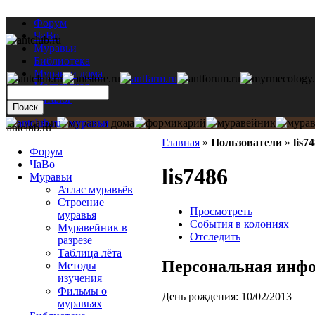
Форум
ЧаВо
Муравьи
Библиотека
Муравьи дома
Мастерская
Каталог
antclub.ru
Главная
»
Пользователи
»
lis7
Форум
ЧаВо
lis7486
Муравьи
Атлас муравьёв
Строение
Просмотреть
муравья
События в колониях
Муравейник в
Отследить
разрезе
Таблица лёта
Персональная инф
Методы
изучения
Фильмы о
День рождения:
10/02/2013
муравьях