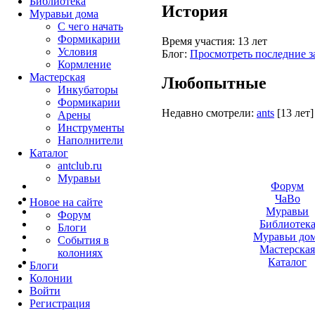
Библиотека
История
Муравьи дома
С чего начать
Формикарии
Время участия:
13 лет
Условия
Блог:
Просмотреть последние з
Кормление
Мастерская
Любопытные
Инкубаторы
Формикарии
Недавно смотрели:
ants
[13 лет]
Арены
Инструменты
Наполнители
Каталог
antclub.ru
Муравьи
Форум
ЧаВо
Новое на сайте
Муравьи
Форум
Библиотек
Блоги
Муравьи до
События в
Мастерска
колониях
Каталог
Блоги
Колонии
Войти
Peгиcтpaция