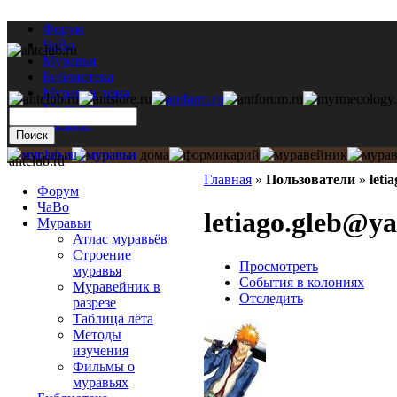
Форум
ЧаВо
Муравьи
Библиотека
Муравьи дома
Мастерская
Каталог
antclub.ru
Главная
»
Пользователи
»
leti
Форум
ЧаВо
letiago.gleb@y
Муравьи
Атлас муравьёв
Строение
Просмотреть
муравья
События в колониях
Муравейник в
Отследить
разрезе
Таблица лёта
Методы
изучения
Фильмы о
муравьях