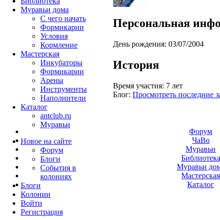
Библиотека
Муравьи дома
С чего начать
Персональная инф
Формикарии
Условия
День рождения:
03/07/2004
Кормление
Мастерская
История
Инкубаторы
Формикарии
Арены
Время участия:
7 лет
Инструменты
Блог:
Просмотреть последние з
Наполнители
Каталог
antclub.ru
Муравьи
Форум
ЧаВо
Новое на сайте
Муравьи
Форум
Библиотек
Блоги
Муравьи до
События в
Мастерска
колониях
Каталог
Блоги
Колонии
Войти
Peгиcтpaция