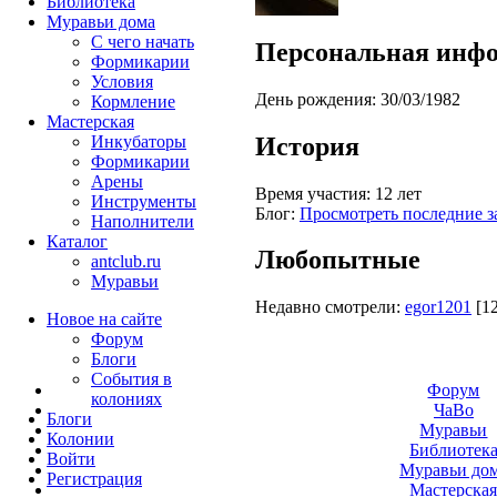
Библиотека
Муравьи дома
С чего начать
Персональная инф
Формикарии
Условия
День рождения:
30/03/1982
Кормление
Мастерская
История
Инкубаторы
Формикарии
Арены
Время участия:
12 лет
Инструменты
Блог:
Просмотреть последние з
Наполнители
Каталог
Любопытные
antclub.ru
Муравьи
Недавно смотрели:
egor1201
[1
Новое на сайте
Форум
Блоги
События в
Форум
колониях
ЧаВо
Блоги
Муравьи
Колонии
Библиотек
Войти
Муравьи до
Peгиcтpaция
Мастерска