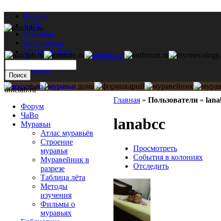
Форум
ЧаВо
Муравьи
Библиотека
Муравьи дома
Мастерская
Каталог
antclub.ru
Главная
»
Пользователи
»
lana
Форум
ЧаВо
lanabcc
Муравьи
Атлас муравьёв
Строение
Просмотреть
муравья
События в колониях
Муравейник в
Отследить
разрезе
Таблица лёта
Методы
изучения
Фильмы о
муравьях