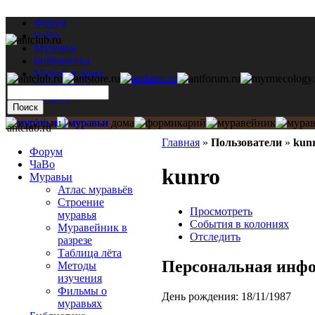
Форум
ЧаВо
Муравьи
Библиотека
Муравьи дома
Мастерская
Каталог
antclub.ru
Главная
»
Пользователи
»
kun
Форум
ЧаВо
kunro
Муравьи
Атлас муравьёв
Строение
Просмотреть
муравья
События в колониях
Муравейник в
Отследить
разрезе
Таблица лёта
Персональная инф
Методы
изучения
Фильмы о
День рождения:
18/11/1987
муравьях