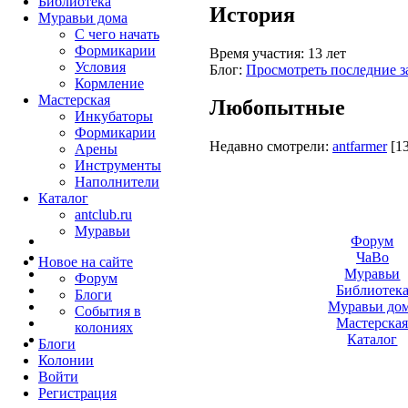
Библиотека
История
Муравьи дома
С чего начать
Формикарии
Время участия:
13 лет
Условия
Блог:
Просмотреть последние з
Кормление
Мастерская
Любопытные
Инкубаторы
Формикарии
Недавно смотрели:
antfarmer
[1
Арены
Инструменты
Наполнители
Каталог
antclub.ru
Муравьи
Форум
ЧаВо
Новое на сайте
Муравьи
Форум
Библиотек
Блоги
Муравьи до
События в
Мастерска
колониях
Каталог
Блоги
Колонии
Войти
Peгиcтpaция