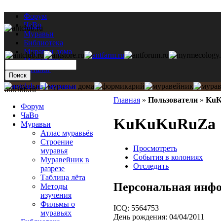
Форум
ЧаВо
Муравьи
Библиотека
Муравьи дома
Мастерская
Каталог
antclub.ru
Главная
»
Пользователи
»
KuK
Форум
ЧаВо
KuKuKuRuZa
Муравьи
Атлас муравьёв
Строение
Просмотреть
муравья
События в колониях
Муравейник в
Отследить
разрезе
Таблица лёта
Персональная инф
Методы
изучения
Фильмы о
ICQ:
5564753
муравьях
День рождения:
04/04/2011