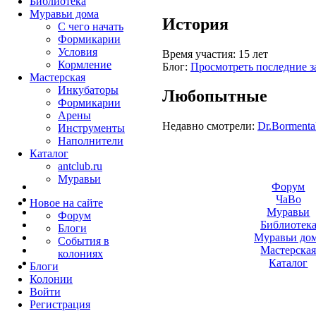
Библиотека
Муравьи дома
История
С чего начать
Формикарии
Условия
Время участия:
15 лет
Кормление
Блог:
Просмотреть последние з
Мастерская
Инкубаторы
Любопытные
Формикарии
Арены
Недавно смотрели:
Dr.Bormenta
Инструменты
Наполнители
Каталог
antclub.ru
Муравьи
Форум
ЧаВо
Новое на сайте
Муравьи
Форум
Библиотек
Блоги
Муравьи до
События в
Мастерска
колониях
Каталог
Блоги
Колонии
Войти
Peгиcтpaция