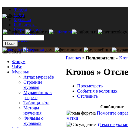
Форум
ЧаВо
Муравьи
Библиотека
Муравьи дома
Мастерская
Каталог
antclub.ru
Главная
»
Пользователи
»
Kro
Форум
ЧаВо
Kronos » Отсл
Муравьи
Атлас муравьёв
Строение
Просмотреть
муравья
События в колониях
Муравейник в
Отследить
разрезе
Таблица лёта
Сообщение
Методы
Помогите опред
изучения
матки
Фильмы о
муравьях
(Тема не указан