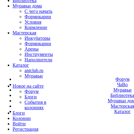
Библиотека
Муравьи дома
С чего начать
Формикарии
Условия
Кормление
Мастерская
Инкубаторы
Формикарии
Арены
Инструменты
Наполнители
Каталог
antclub.ru
Муравьи
Форум
ЧаВо
Новое на сайте
Муравьи
Форум
Библиотек
Блоги
Муравьи до
События в
Мастерска
колониях
Каталог
Блоги
Колонии
Войти
Peгиcтpaция