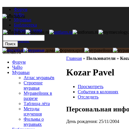
Форум
ЧаВо
Муравьи
Библиотека
Муравьи дома
Мастерская
Каталог
antclub.ru
Главная
»
Пользователи
»
Koza
Форум
ЧаВо
Kozar Pavel
Муравьи
Атлас муравьёв
Строение
Просмотреть
муравья
События в колониях
Муравейник в
Отследить
разрезе
Таблица лёта
Персональная инф
Методы
изучения
Фильмы о
День рождения:
25/11/2004
муравьях