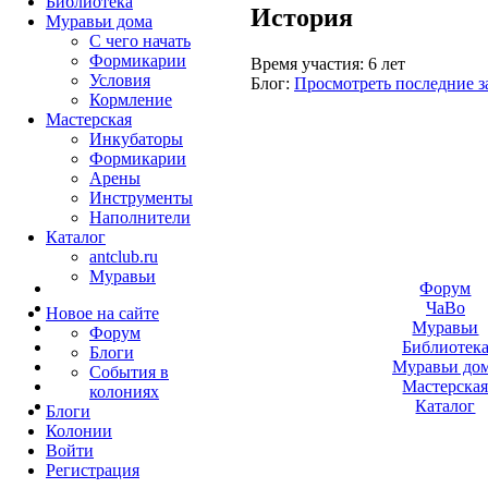
Библиотека
История
Муравьи дома
С чего начать
Формикарии
Время участия:
6 лет
Условия
Блог:
Просмотреть последние з
Кормление
Мастерская
Инкубаторы
Формикарии
Арены
Инструменты
Наполнители
Каталог
antclub.ru
Муравьи
Форум
ЧаВо
Новое на сайте
Муравьи
Форум
Библиотек
Блоги
Муравьи до
События в
Мастерска
колониях
Каталог
Блоги
Колонии
Войти
Peгиcтpaция