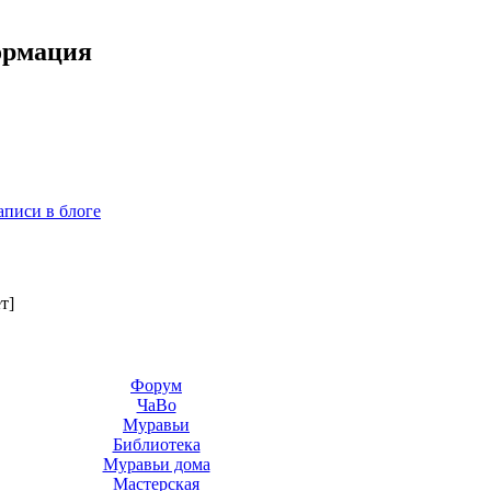
ормация
аписи в блоге
ет]
Форум
ЧаВо
Муравьи
Библиотека
Муравьи дома
Мастерская