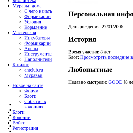
Библиотека
Муравьи дома
С чего начать
Персональная инф
Формикарии
Условия
День рождения:
27/01/2006
Кормление
Мастерская
История
Инкубаторы
Формикарии
Арены
Время участия:
8 лет
Инструменты
Блог:
Просмотреть последние з
Наполнители
Каталог
Любопытные
antclub.ru
Муравьи
Недавно смотрели:
GOOD
[8 л
Новое на сайте
Форум
Блоги
События в
колониях
Блоги
Колонии
Войти
Peгиcтpaция