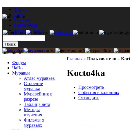
Форум
ЧаВо
Муравьи
Библиотека
Муравьи дома
Мастерская
Каталог
antclub.ru
Главная
»
Пользователи
»
Koc
Форум
ЧаВо
Kocto4ka
Муравьи
Атлас муравьёв
Строение
Просмотреть
муравья
События в колониях
Муравейник в
Отследить
разрезе
Таблица лёта
Методы
изучения
Фильмы о
муравьях