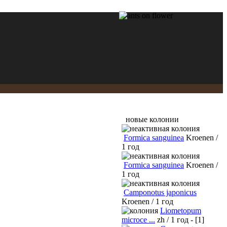
новые колонии
Formica sanguinea
Kroenen /
1 год
Formica sanguinea
Kroenen /
1 год
Camponotus japonicus
Kroenen / 1 год
Liometopum
microce ...
zh / 1 год - [1]