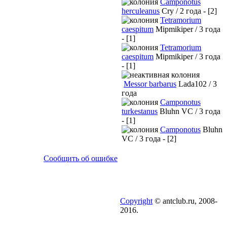
Camponotus
herculeanus
Cry / 2 года - [2]
Tetramorium
caespitum
Mipmikiper / 3 года
- [1]
Tetramorium
caespitum
Mipmikiper / 3 года
- [1]
Messor barbarus
Lada102 / 3
года
Camponotus
turkestanus
Bluhn VC / 3 года
- [1]
Camponotus
Bluhn
VC / 3 года - [2]
Сообщить об ошибке
Copyright
© antclub.ru, 2008-
2016.