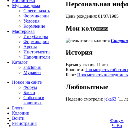
Библиотека
Персональная инф
Муравьи дома
С чего начать
Формикарии
День рождения:
01/07/1985
Условия
Кормление
Мои колонии
Мастерская
Инкубаторы
Campono
Формикарии
Арены
История
Инструменты
Наполнители
Каталог
Время участия:
11 лет
antclub.ru
Колонии:
Посмотреть события 
Муравьи
Блог:
Просмотреть последние з
Новое на сайте
Любопытные
Форум
Блоги
События в
Недавно смотрели:
jeka63
[11 л
колониях
Блоги
Колонии
Войти
Форум
Peгиcтpaция
ЧаВо