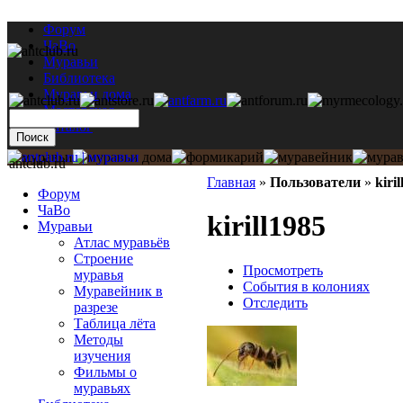
Форум
ЧаВо
Муравьи
Библиотека
Муравьи дома
Мастерская
Каталог
antclub.ru
Главная
»
Пользователи
»
kiri
Форум
ЧаВо
kirill1985
Муравьи
Атлас муравьёв
Строение
Просмотреть
муравья
События в колониях
Муравейник в
Отследить
разрезе
Таблица лёта
Методы
изучения
Фильмы о
муравьях