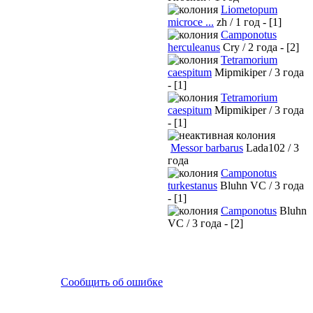
Liometopum
microce ...
zh / 1 год - [1]
Camponotus
herculeanus
Cry / 2 года - [2]
Tetramorium
caespitum
Mipmikiper / 3 года
- [1]
Tetramorium
caespitum
Mipmikiper / 3 года
- [1]
Messor barbarus
Lada102 / 3
года
Camponotus
turkestanus
Bluhn VC / 3 года
- [1]
Camponotus
Bluhn
VC / 3 года - [2]
Сообщить об ошибке