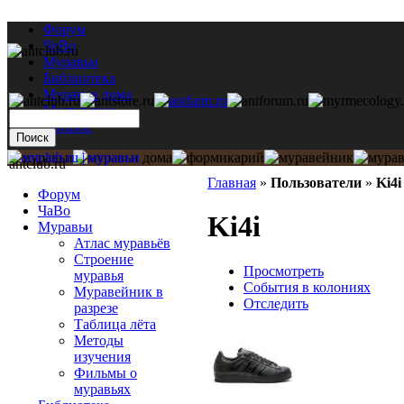
Форум
ЧаВо
Муравьи
Библиотека
Муравьи дома
Мастерская
Каталог
antclub.ru
Главная
»
Пользователи
»
Ki4i
Форум
ЧаВо
Ki4i
Муравьи
Атлас муравьёв
Строение
Просмотреть
муравья
События в колониях
Муравейник в
Отследить
разрезе
Таблица лёта
Методы
изучения
Фильмы о
муравьях