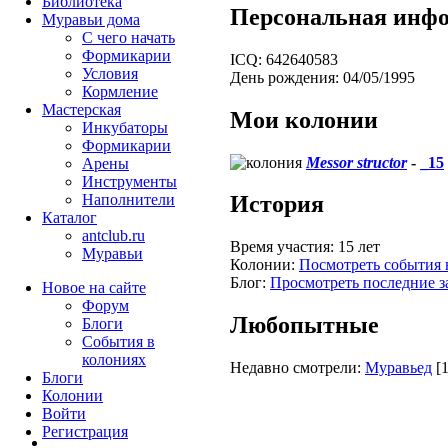
Библиотека
Персональная инф
Муравьи дома
С чего начать
Формикарии
ICQ:
642640583
Условия
День рождения:
04/05/1995
Кормление
Мастерская
Мои колонии
Инкубаторы
Формикарии
Messor structor
-
_15
Арены
Инструменты
Наполнители
История
Каталог
antclub.ru
Время участия:
15 лет
Муравьи
Колонии:
Посмотреть события 
Блог:
Просмотреть последние з
Новое на сайте
Форум
Любопытные
Блоги
События в
колониях
Недавно смотрели:
Муравьед
[
Блоги
Колонии
Войти
Peгиcтpaция