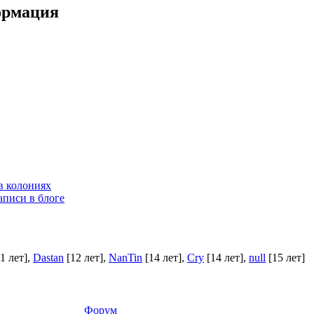
ормация
в колониях
аписи в блоге
11 лет]
,
Dastan
[12 лет]
,
NanTin
[14 лет]
,
Cry
[14 лет]
,
null
[15 лет]
Форум