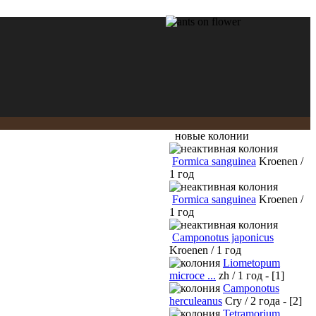
новые колонии
Formica sanguinea
Kroenen /
1 год
Formica sanguinea
Kroenen /
1 год
Camponotus japonicus
Kroenen / 1 год
Liometopum
microce ...
zh / 1 год - [1]
Camponotus
herculeanus
Cry / 2 года - [2]
Tetramorium