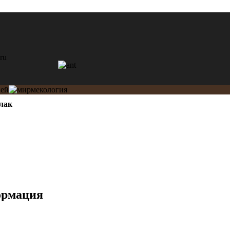
лак
ормация