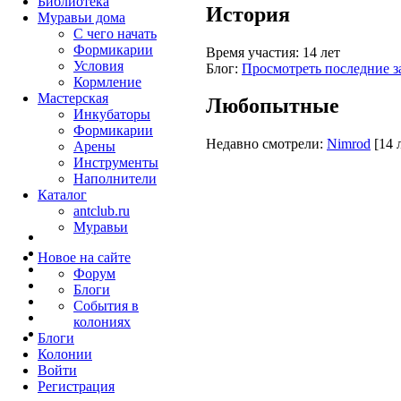
Библиотека
История
Муравьи дома
С чего начать
Формикарии
Время участия:
14 лет
Условия
Блог:
Просмотреть последние з
Кормление
Мастерская
Любопытные
Инкубаторы
Формикарии
Недавно смотрели:
Nimrod
[14 
Арены
Инструменты
Наполнители
Каталог
antclub.ru
Муравьи
Новое на сайте
Форум
Блоги
События в
колониях
Блоги
Колонии
Войти
Peгиcтpaция