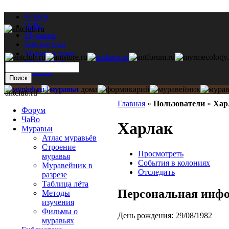
Форум
ЧаВо
Муравьи
Библиотека
Муравьи дома
Мастерская
Каталог
antclub.ru
Главная
»
Пользователи
»
Хар
Форум
ЧаВо
Харлак
Муравьи
Атлас муравьёв
Строение
Просмотреть
муравья
События в колониях
Муравейник в
Отследить
разрезе
Таблица лёта
Персональная инф
Методы
изучения
Фильмы о
День рождения:
29/08/1982
муравьях