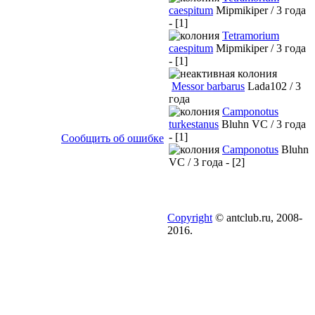
caespitum
Mipmikiper / 3 года
- [1]
Tetramorium
caespitum
Mipmikiper / 3 года
- [1]
Messor barbarus
Lada102 / 3
года
Camponotus
turkestanus
Bluhn VC / 3 года
- [1]
Сообщить об ошибке
Camponotus
Bluhn
VC / 3 года - [2]
Copyright
© antclub.ru, 2008-
2016.