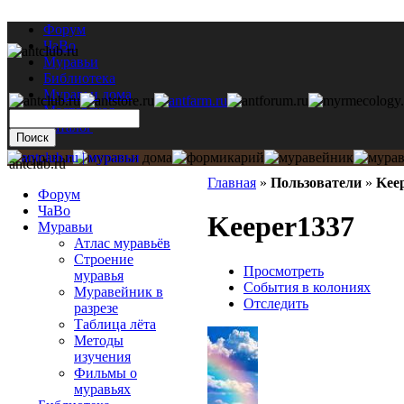
Форум
ЧаВо
Муравьи
Библиотека
Муравьи дома
Мастерская
Каталог
antclub.ru
Главная
»
Пользователи
»
Kee
Форум
ЧаВо
Keeper1337
Муравьи
Атлас муравьёв
Строение
Просмотреть
муравья
События в колониях
Муравейник в
Отследить
разрезе
Таблица лёта
Методы
изучения
Фильмы о
муравьях