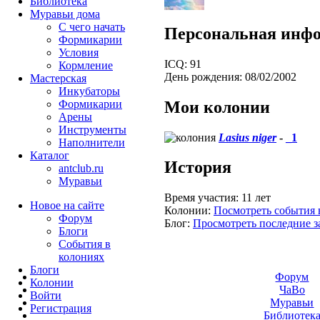
Библиотека
Муравьи дома
С чего начать
Персональная инф
Формикарии
Условия
ICQ:
91
Кормление
День рождения:
08/02/2002
Мастерская
Инкубаторы
Мои колонии
Формикарии
Арены
Инструменты
Lasius niger
-
_1
Наполнители
Каталог
История
antclub.ru
Муравьи
Время участия:
11 лет
Новое на сайте
Колонии:
Посмотреть события 
Форум
Блог:
Просмотреть последние з
Блоги
События в
колониях
Блоги
Форум
Колонии
ЧаВо
Войти
Муравьи
Peгиcтpaция
Библиотек