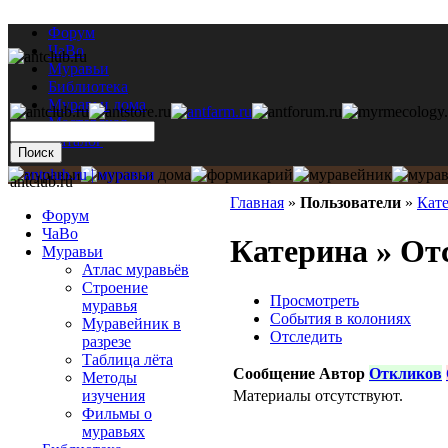
Форум
ЧаВо
Муравьи
Библиотека
Муравьи дома
Мастерская
Каталог
antclub.ru
Главная
»
Пользователи
»
Кат
Форум
ЧаВо
Катерина » От
Муравьи
Атлас муравьёв
Строение
Просмотреть
муравья
События в колониях
Муравейник в
Отследить
разрезе
Таблица лёта
Сообщение
Автор
Откликов
Методы
Материалы отсутствуют.
изучения
Фильмы о
муравьях