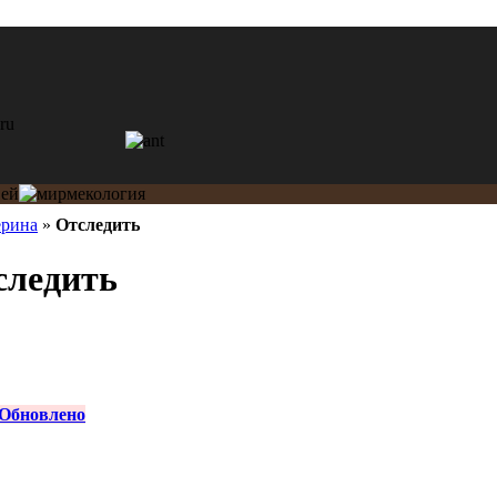
ерина
»
Отследить
следить
Обновлено