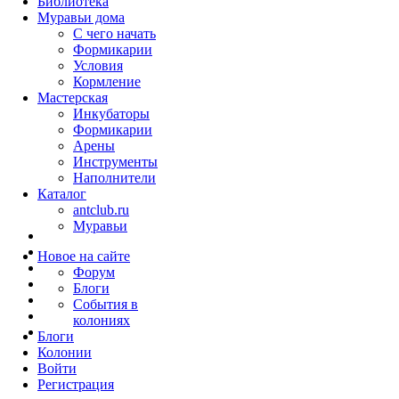
Библиотека
Муравьи дома
С чего начать
Формикарии
Условия
Кормление
Мастерская
Инкубаторы
Формикарии
Арены
Инструменты
Наполнители
Каталог
antclub.ru
Муравьи
Новое на сайте
Форум
Блоги
События в
колониях
Блоги
Колонии
Войти
Peгиcтpaция