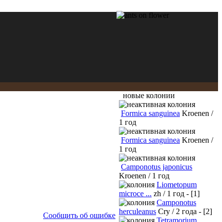
новые колонии
Formica sanguinea
Kroenen /
1 год
Formica sanguinea
Kroenen /
1 год
Camponotus japonicus
Kroenen / 1 год
Liometopum
microce ...
zh / 1 год - [1]
Camponotus
herculeanus
Cry / 2 года - [2]
Сообщить об ошибке
Tetramorium