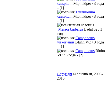
caespitum
Mipmikiper / 3 года
- [1]
Tetramorium
caespitum
Mipmikiper / 3 года
- [1]
Messor barbarus
Lada102 / 3
года
Camponotus
turkestanus
Bluhn VC / 3 года
- [1]
Camponotus
Bluhn
VC / 3 года - [2]
Copyright
© antclub.ru, 2008-
2016.