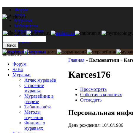
Форум
ЧаВо
Муравьи
Библиотека
Муравьи дома
Мастерская
Каталог
antclub.ru
Главная
»
Пользователи
»
Kar
Форум
ЧаВо
Karces176
Муравьи
Атлас муравьёв
Строение
Просмотреть
муравья
События в колониях
Муравейник в
Отследить
разрезе
Таблица лёта
Персональная инф
Методы
изучения
Фильмы о
День рождения:
10/10/1986
муравьях