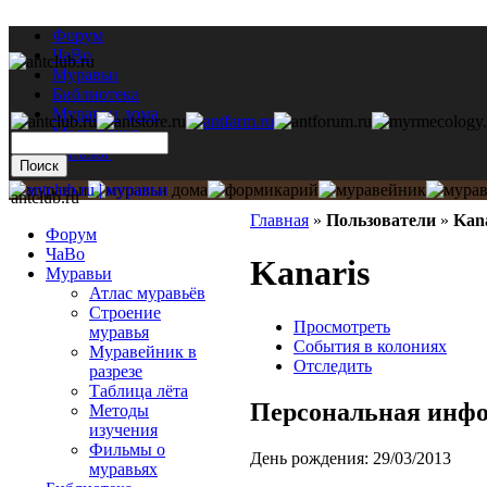
Форум
ЧаВо
Муравьи
Библиотека
Муравьи дома
Мастерская
Каталог
antclub.ru
Главная
»
Пользователи
»
Kana
Форум
ЧаВо
Kanaris
Муравьи
Атлас муравьёв
Строение
Просмотреть
муравья
События в колониях
Муравейник в
Отследить
разрезе
Таблица лёта
Персональная инф
Методы
изучения
Фильмы о
День рождения:
29/03/2013
муравьях