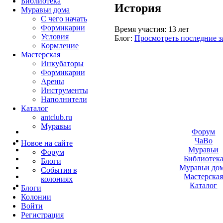
Библиотека
История
Муравьи дома
С чего начать
Формикарии
Время участия:
13 лет
Условия
Блог:
Просмотреть последние з
Кормление
Мастерская
Инкубаторы
Формикарии
Арены
Инструменты
Наполнители
Каталог
antclub.ru
Муравьи
Форум
ЧаВо
Новое на сайте
Муравьи
Форум
Библиотек
Блоги
Муравьи до
События в
Мастерска
колониях
Каталог
Блоги
Колонии
Войти
Peгиcтpaция