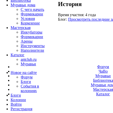
Библиотека
История
Муравьи дома
С чего начать
Формикарии
Время участия:
4 года
Условия
Блог:
Просмотреть последние з
Кормление
Мастерская
Инкубаторы
Формикарии
Арены
Инструменты
Наполнители
Каталог
antclub.ru
Муравьи
Форум
ЧаВо
Новое на сайте
Муравьи
Форум
Библиотек
Блоги
Муравьи до
События в
Мастерска
колониях
Каталог
Блоги
Колонии
Войти
Peгиcтpaция