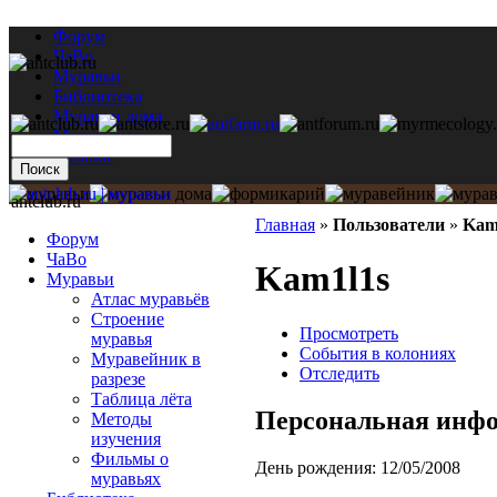
Форум
ЧаВо
Муравьи
Библиотека
Муравьи дома
Мастерская
Каталог
antclub.ru
Главная
»
Пользователи
»
Kam
Форум
ЧаВо
Kam1l1s
Муравьи
Атлас муравьёв
Строение
Просмотреть
муравья
События в колониях
Муравейник в
Отследить
разрезе
Таблица лёта
Персональная инф
Методы
изучения
Фильмы о
День рождения:
12/05/2008
муравьях