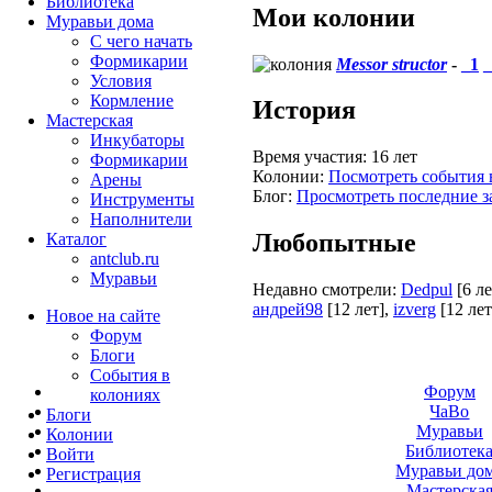
Библиотека
Мои колонии
Муравьи дома
С чего начать
Формикарии
Messor structor
-
_1
_
Условия
Кормление
История
Мастерская
Инкубаторы
Время участия:
16 лет
Формикарии
Колонии:
Посмотреть события 
Арены
Блог:
Просмотреть последние з
Инструменты
Наполнители
Любопытные
Каталог
antclub.ru
Муравьи
Недавно смотрели:
Dedpul
[6 ле
андрей98
[12 лет]
,
izverg
[12 лет
Новое на сайте
Форум
Блоги
События в
Форум
колониях
ЧаВо
Блоги
Муравьи
Колонии
Библиотек
Войти
Муравьи до
Peгиcтpaция
Мастерска