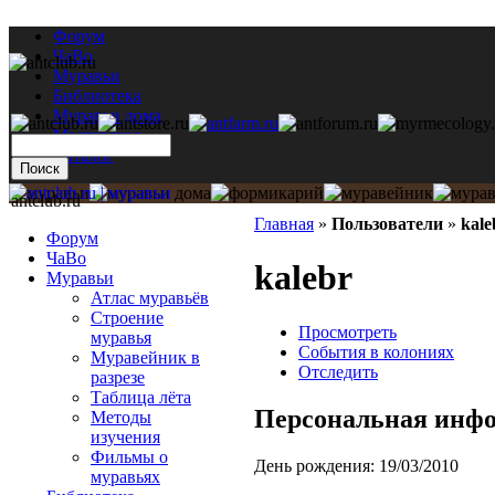
Форум
ЧаВо
Муравьи
Библиотека
Муравьи дома
Мастерская
Каталог
antclub.ru
Главная
»
Пользователи
»
kale
Форум
ЧаВо
kalebr
Муравьи
Атлас муравьёв
Строение
Просмотреть
муравья
События в колониях
Муравейник в
Отследить
разрезе
Таблица лёта
Персональная инф
Методы
изучения
Фильмы о
День рождения:
19/03/2010
муравьях