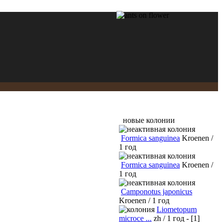
новые колонии
Formica sanguinea
Kroenen /
1 год
Formica sanguinea
Kroenen /
1 год
Camponotus japonicus
Kroenen / 1 год
Liometopum
microce ...
zh / 1 год - [1]