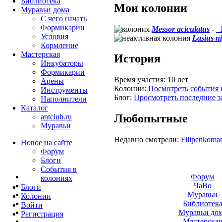
Библиотека
Мои колонии
Муравьи дома
С чего начать
Формикарии
Messor aciculatus
-
_
Условия
Lasius n
Кормление
Мастерская
История
Инкубаторы
Формикарии
Время участия:
10 лет
Арены
Колонии:
Посмотреть события 
Инструменты
Блог:
Просмотреть последние з
Наполнители
Каталог
Любопытные
antclub.ru
Муравьи
Недавно смотрели:
Filipenkoma
Новое на сайте
Форум
Блоги
События в
Форум
колониях
ЧаВо
Блоги
Муравьи
Колонии
Библиотек
Войти
Муравьи до
Peгиcтpaция
Мастерска