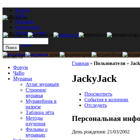
Форум
ЧаВо
Муравьи
Библиотека
Муравьи дома
Мастерская
Каталог
antclub.ru
Главная
»
Пользователи
»
Jac
Форум
ЧаВо
JackyJack
Муравьи
Атлас муравьёв
Строение
Просмотреть
муравья
События в колониях
Муравейник в
Отследить
разрезе
Таблица лёта
Персональная инф
Методы
изучения
Фильмы о
День рождения:
21/03/2002
муравьях