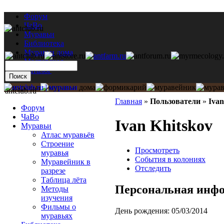
Форум
ЧаВо
Муравьи
Библиотека
Муравьи дома
Мастерская
Каталог
antclub.ru
Главная
»
Пользователи
»
Ivan
Форум
ЧаВо
Ivan Khitskov
Муравьи
Атлас муравьёв
Строение
Просмотреть
муравья
События в колониях
Муравейник в
Отследить
разрезе
Таблица лёта
Персональная инф
Методы
изучения
Фильмы о
День рождения:
05/03/2014
муравьях