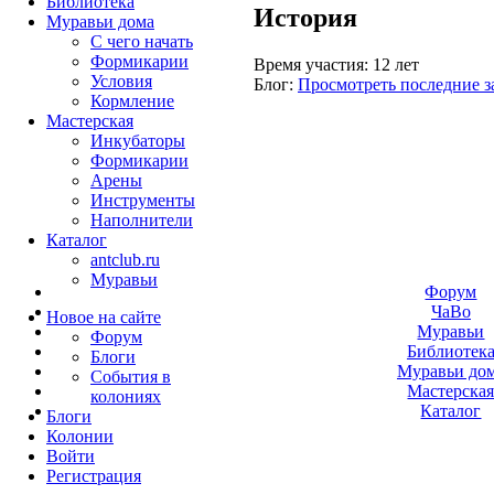
Библиотека
История
Муравьи дома
С чего начать
Формикарии
Время участия:
12 лет
Условия
Блог:
Просмотреть последние з
Кормление
Мастерская
Инкубаторы
Формикарии
Арены
Инструменты
Наполнители
Каталог
antclub.ru
Муравьи
Форум
ЧаВо
Новое на сайте
Муравьи
Форум
Библиотек
Блоги
Муравьи до
События в
Мастерска
колониях
Каталог
Блоги
Колонии
Войти
Peгиcтpaция