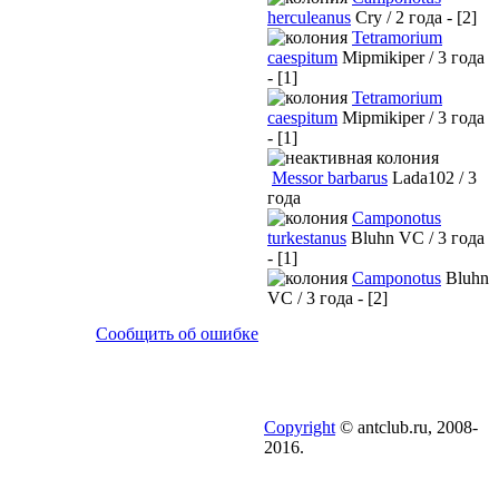
herculeanus
Cry / 2 года - [2]
Tetramorium
caespitum
Mipmikiper / 3 года
- [1]
Tetramorium
caespitum
Mipmikiper / 3 года
- [1]
Messor barbarus
Lada102 / 3
года
Camponotus
turkestanus
Bluhn VC / 3 года
- [1]
Camponotus
Bluhn
VC / 3 года - [2]
Сообщить об ошибке
Copyright
© antclub.ru, 2008-
2016.