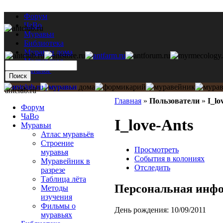
Форум
ЧаВо
Муравьи
Библиотека
Муравьи дома
Мастерская
Каталог
antclub.ru
Главная
»
Пользователи
»
I_lo
Форум
ЧаВо
I_love-Ants
Муравьи
Атлас муравьёв
Строение
Просмотреть
муравья
События в колониях
Муравейник в
Отследить
разрезе
Таблица лёта
Персональная инф
Методы
изучения
Фильмы о
День рождения:
10/09/2011
муравьях