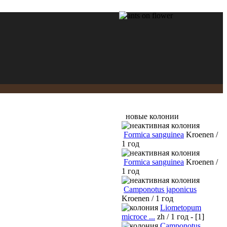
новые колонии
Formica sanguinea
Kroenen /
1 год
Formica sanguinea
Kroenen /
1 год
Camponotus japonicus
Kroenen / 1 год
Liometopum
microce ...
zh / 1 год - [1]
Camponotus