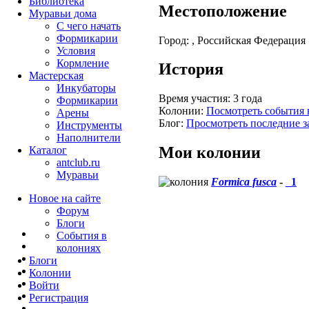
Библиотека
Местоположение
Муравьи дома
С чего начать
Формикарии
Город:
, Российская Федерация
Условия
Кормление
История
Мастерская
Инкубаторы
Время участия:
3 года
Формикарии
Колонии:
Посмотреть события 
Арены
Блог:
Просмотреть последние з
Инструменты
Наполнители
Мои колонии
Каталог
antclub.ru
Муравьи
Formica fusca
-
_1
Новое на сайте
Форум
Блоги
События в
колониях
Блоги
Колонии
Войти
Peгиcтpaция