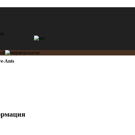
ve-Ants
ормация