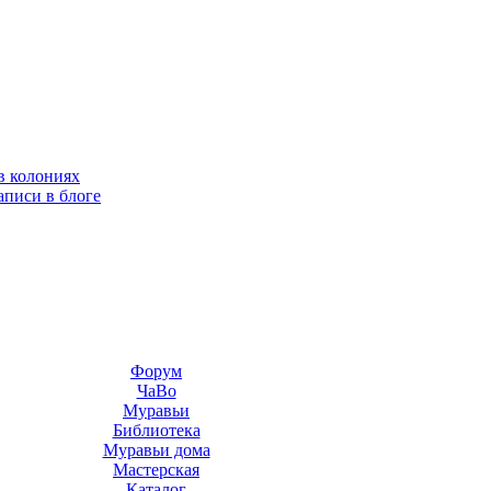
в колониях
аписи в блоге
Форум
ЧаВо
Муравьи
Библиотека
Муравьи дома
Мастерская
Каталог