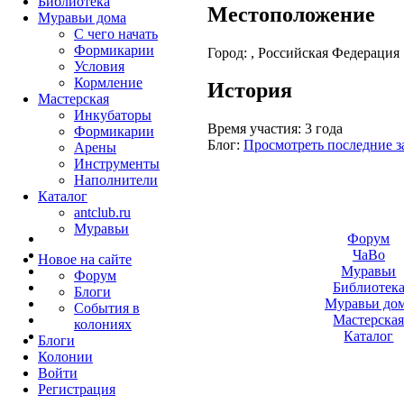
Библиотека
Местоположение
Муравьи дома
С чего начать
Формикарии
Город:
, Российская Федерация
Условия
Кормление
История
Мастерская
Инкубаторы
Время участия:
3 года
Формикарии
Блог:
Просмотреть последние з
Арены
Инструменты
Наполнители
Каталог
antclub.ru
Муравьи
Форум
ЧаВо
Новое на сайте
Муравьи
Форум
Библиотек
Блоги
Муравьи до
События в
Мастерска
колониях
Каталог
Блоги
Колонии
Войти
Peгиcтpaция