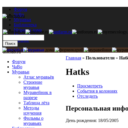
Форум
ЧаВо
Муравьи
Библиотека
Муравьи дома
Мастерская
Каталог
antclub.ru
Главная
»
Пользователи
»
Hat
Форум
ЧаВо
Hatks
Муравьи
Атлас муравьёв
Строение
Просмотреть
муравья
События в колониях
Муравейник в
Отследить
разрезе
Таблица лёта
Персональная инф
Методы
изучения
Фильмы о
День рождения:
18/05/2005
муравьях