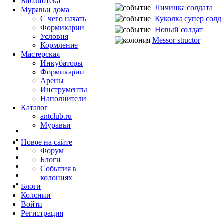
Библиотека
Личинка солдата
Муравьи дома
Куколка супер солд
С чего начать
Формикарии
Новый солдат
Условия
Messor structor
Кормление
Мастерская
Инкубаторы
Формикарии
Арены
Инструменты
Наполнители
Каталог
antclub.ru
Муравьи
Новое на сайте
Форум
Блоги
События в
колониях
Блоги
Колонии
Войти
Peгиcтpaция