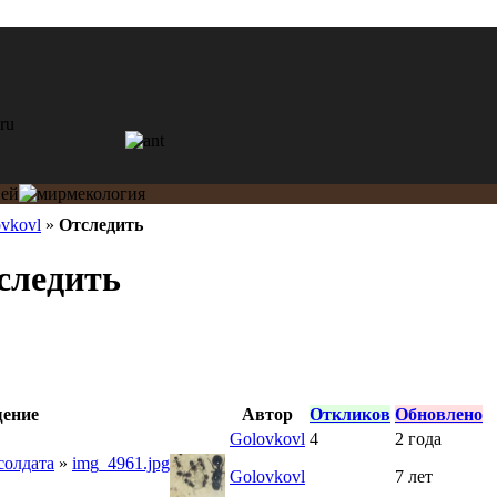
vkovl
»
Отследить
следить
ение
Автор
Откликов
Обновлено
Golovkovl
4
2 года
солдата
»
img_4961.jpg
Golovkovl
7 лет