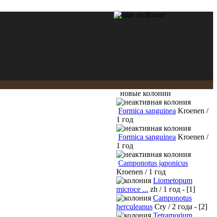
новые колонии
Formica sanguinea
Kroenen /
1 год
Formica sanguinea
Kroenen /
1 год
Camponotus japonicus
Kroenen / 1 год
Liometopum
microce ...
zh / 1 год - [1]
Camponotus
herculeanus
Cry / 2 года - [2]
Tetramorium