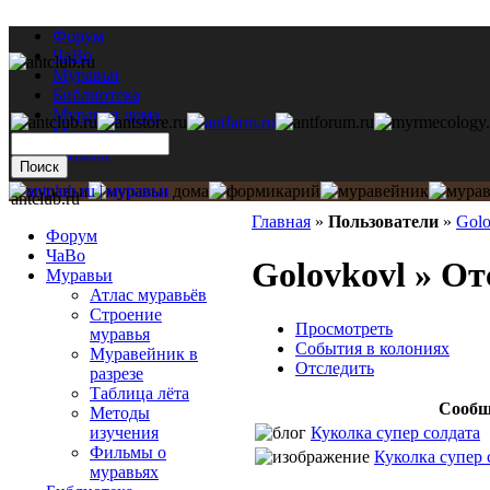
Форум
ЧаВо
Муравьи
Библиотека
Муравьи дома
Мастерская
Каталог
antclub.ru
Главная
»
Пользователи
»
Golo
Форум
ЧаВо
Golovkovl » От
Муравьи
Атлас муравьёв
Строение
Просмотреть
муравья
События в колониях
Муравейник в
Отследить
разрезе
Таблица лёта
Сообщ
Методы
Куколка супер солдата
изучения
Фильмы о
Куколка супер 
муравьях