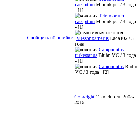
caespitum
Mipmikiper / 3 года
- [1]
Tetramorium
caespitum
Mipmikiper / 3 года
- [1]
Сообщить об ошибке
Messor barbarus
Lada102 / 3
года
Camponotus
turkestanus
Bluhn VC / 3 года
- [1]
Camponotus
Bluhn
VC / 3 года - [2]
Copyright
© antclub.ru, 2008-
2016.