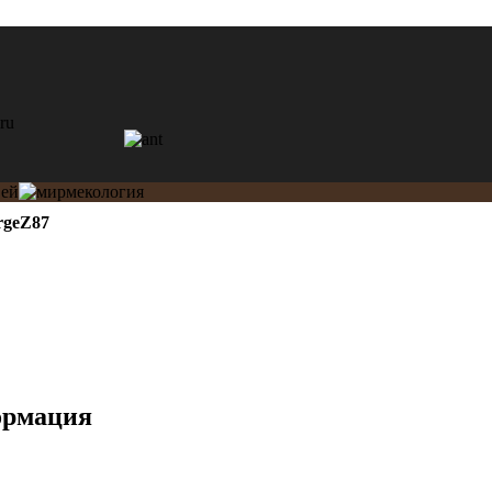
rgeZ87
ормация