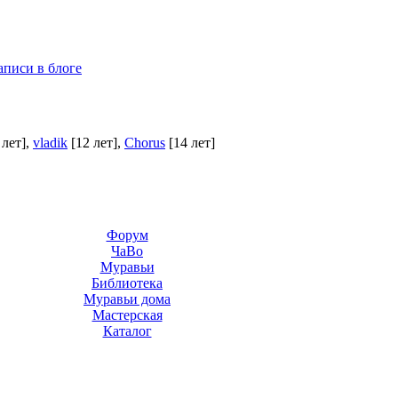
аписи в блоге
 лет]
,
vladik
[12 лет]
,
Chorus
[14 лет]
Форум
ЧаВо
Муравьи
Библиотека
Муравьи дома
Мастерская
Каталог