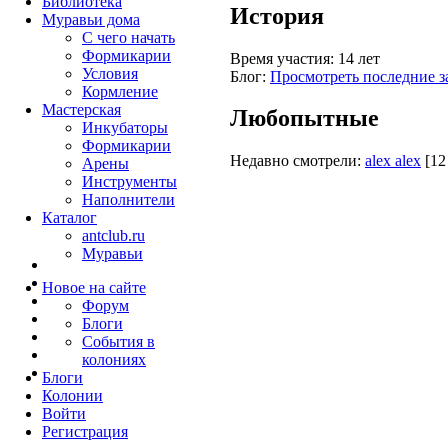
Библиотека
История
Муравьи дома
С чего начать
Формикарии
Время участия:
14 лет
Условия
Блог:
Просмотреть последние з
Кормление
Мастерская
Любопытные
Инкубаторы
Формикарии
Недавно смотрели:
alex alex
[12
Арены
Инструменты
Наполнители
Каталог
antclub.ru
Муравьи
Новое на сайте
Форум
Блоги
События в
колониях
Блоги
Колонии
Войти
Peгиcтpaция