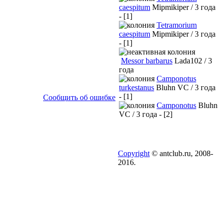
caespitum
Mipmikiper / 3 года
- [1]
Tetramorium
caespitum
Mipmikiper / 3 года
- [1]
Messor barbarus
Lada102 / 3
года
Camponotus
turkestanus
Bluhn VC / 3 года
- [1]
Сообщить об ошибке
Camponotus
Bluhn
VC / 3 года - [2]
Copyright
© antclub.ru, 2008-
2016.