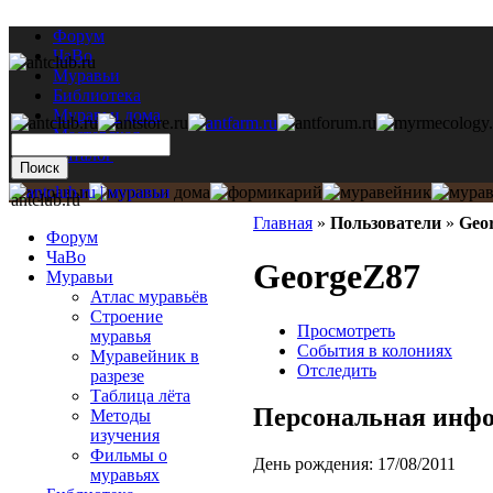
Форум
ЧаВо
Муравьи
Библиотека
Муравьи дома
Мастерская
Каталог
antclub.ru
Главная
»
Пользователи
»
Geo
Форум
ЧаВо
GeorgeZ87
Муравьи
Атлас муравьёв
Строение
Просмотреть
муравья
События в колониях
Муравейник в
Отследить
разрезе
Таблица лёта
Персональная инф
Методы
изучения
Фильмы о
День рождения:
17/08/2011
муравьях