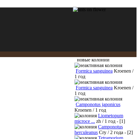
новые колонии
Formica sanguinea
Kroenen /
1 год
Formica sanguinea
Kroenen /
1 год
Camponotus japonicus
Kroenen / 1 год
Liometopum
microce ...
zh / 1 год - [1]
Camponotus
herculeanus
Cry / 2 года - [2]
Tetramorium