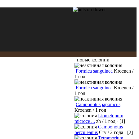
новые колонии
Formica sanguinea
Kroenen /
1 год
Formica sanguinea
Kroenen /
1 год
Camponotus japonicus
Kroenen / 1 год
Liometopum
microce ...
zh / 1 год - [1]
Camponotus
herculeanus
Cry / 2 года - [2]
Tetramorium