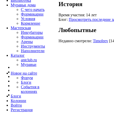
Библиотека
История
Муравьи дома
С чего начать
Формикарии
Время участия:
14 лет
Условия
Блог:
Просмотреть последние з
Кормление
Мастерская
Любопытные
Инкубаторы
Формикарии
Недавно смотрели:
Timofeev
[1
Арены
Инструменты
Наполнители
Каталог
antclub.ru
Муравьи
Новое на сайте
Форум
Блоги
События в
колониях
Блоги
Колонии
Войти
Peгиcтpaция