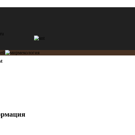
st
ормация