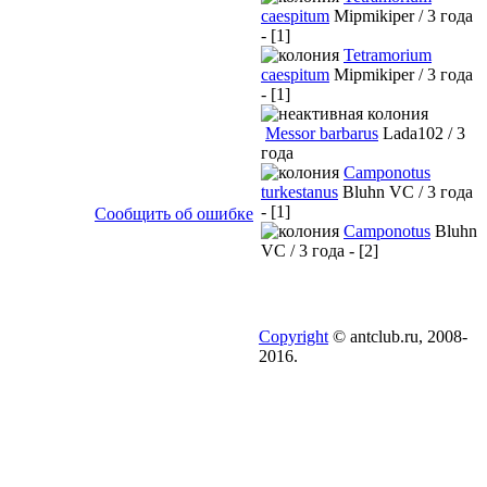
caespitum
Mipmikiper / 3 года
- [1]
Tetramorium
caespitum
Mipmikiper / 3 года
- [1]
Messor barbarus
Lada102 / 3
года
Camponotus
turkestanus
Bluhn VC / 3 года
- [1]
Сообщить об ошибке
Camponotus
Bluhn
VC / 3 года - [2]
Copyright
© antclub.ru, 2008-
2016.