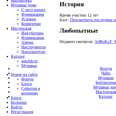
Библиотека
История
Муравьи дома
С чего начать
Формикарии
Время участия:
12 лет
Условия
Блог:
Просмотреть последние з
Кормление
Мастерская
Любопытные
Инкубаторы
Формикарии
Недавно смотрели:
AdBoKaT_
Арены
Инструменты
Наполнители
Каталог
antclub.ru
Муравьи
Форум
ЧаВо
Новое на сайте
Муравьи
Форум
Библиотек
Блоги
Муравьи до
События в
Мастерска
колониях
Каталог
Блоги
Колонии
Войти
Peгиcтpaция