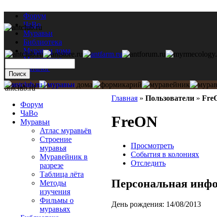
Форум
ЧаВо
Муравьи
Библиотека
Муравьи дома
Мастерская
Каталог
antclub.ru
Главная
»
Пользователи
»
Fre
Форум
ЧаВо
FreON
Муравьи
Атлас муравьёв
Строение
Просмотреть
муравья
События в колониях
Муравейник в
Отследить
разрезе
Таблица лёта
Персональная инф
Методы
изучения
Фильмы о
День рождения:
14/08/2013
муравьях