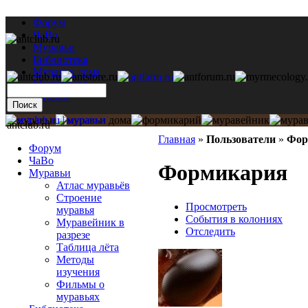
Форум
ЧаВо
Муравьи
Библиотека
Муравьи дома
Мастерская
Каталог
antclub.ru
Главная
»
Пользователи
»
Фор
Форум
ЧаВо
Формикария
Муравьи
Атлас муравьёв
Строение
Просмотреть
муравья
События в колониях
Муравейник в
Отследить
разрезе
Таблица лёта
Методы
изучения
Фильмы о
муравьях