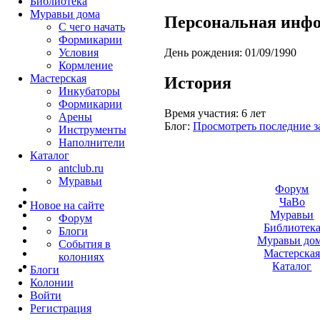
Библиотека
Муравьи дома
Персональная инф
С чего начать
Формикарии
День рождения:
01/09/1990
Условия
Кормление
Мастерская
История
Инкубаторы
Формикарии
Время участия:
6 лет
Арены
Блог:
Просмотреть последние з
Инструменты
Наполнители
Каталог
antclub.ru
Муравьи
Форум
ЧаВо
Новое на сайте
Муравьи
Форум
Библиотек
Блоги
Муравьи до
События в
Мастерска
колониях
Каталог
Блоги
Колонии
Войти
Peгиcтpaция