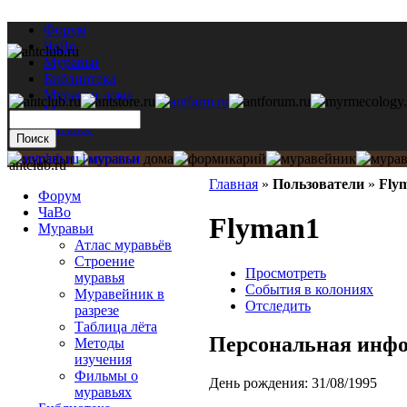
Форум
ЧаВо
Муравьи
Библиотека
Муравьи дома
Мастерская
Каталог
antclub.ru
Главная
»
Пользователи
»
Fly
Форум
ЧаВо
Flyman1
Муравьи
Атлас муравьёв
Строение
Просмотреть
муравья
События в колониях
Муравейник в
Отследить
разрезе
Таблица лёта
Персональная инф
Методы
изучения
Фильмы о
День рождения:
31/08/1995
муравьях