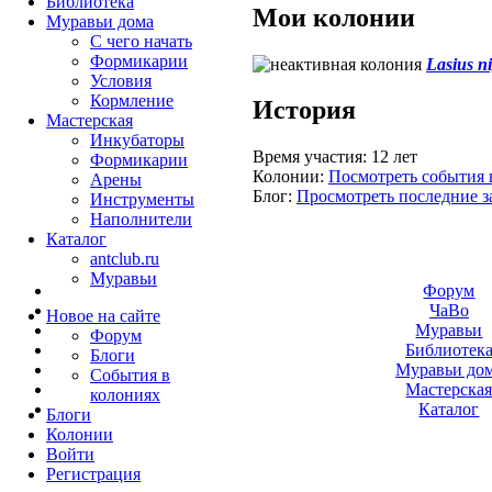
Библиотека
Мои колонии
Муравьи дома
С чего начать
Формикарии
Lasius n
Условия
Кормление
История
Мастерская
Инкубаторы
Время участия:
12 лет
Формикарии
Колонии:
Посмотреть события 
Арены
Блог:
Просмотреть последние з
Инструменты
Наполнители
Каталог
antclub.ru
Муравьи
Форум
ЧаВо
Новое на сайте
Муравьи
Форум
Библиотек
Блоги
Муравьи до
События в
Мастерска
колониях
Каталог
Блоги
Колонии
Войти
Peгиcтpaция