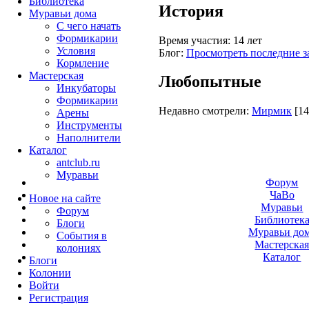
Библиотека
История
Муравьи дома
С чего начать
Формикарии
Время участия:
14 лет
Условия
Блог:
Просмотреть последние з
Кормление
Мастерская
Любопытные
Инкубаторы
Формикарии
Недавно смотрели:
Мирмик
[14
Арены
Инструменты
Наполнители
Каталог
antclub.ru
Муравьи
Форум
ЧаВо
Новое на сайте
Муравьи
Форум
Библиотек
Блоги
Муравьи до
События в
Мастерска
колониях
Каталог
Блоги
Колонии
Войти
Peгиcтpaция