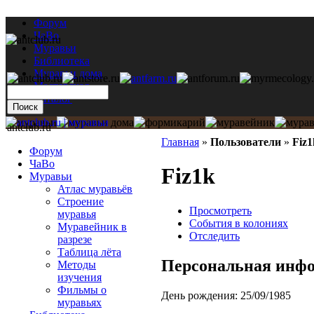
Форум
ЧаВо
Муравьи
Библиотека
Муравьи дома
Мастерская
Каталог
antclub.ru
Главная
»
Пользователи
»
Fiz1
Форум
ЧаВо
Fiz1k
Муравьи
Атлас муравьёв
Строение
Просмотреть
муравья
События в колониях
Муравейник в
Отследить
разрезе
Таблица лёта
Персональная инф
Методы
изучения
Фильмы о
День рождения:
25/09/1985
муравьях