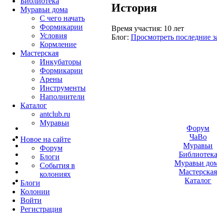
Библиотека
История
Муравьи дома
С чего начать
Формикарии
Время участия:
10 лет
Условия
Блог:
Просмотреть последние з
Кормление
Мастерская
Инкубаторы
Формикарии
Арены
Инструменты
Наполнители
Каталог
antclub.ru
Муравьи
Форум
ЧаВо
Новое на сайте
Муравьи
Форум
Библиотек
Блоги
Муравьи до
События в
Мастерска
колониях
Каталог
Блоги
Колонии
Войти
Peгиcтpaция