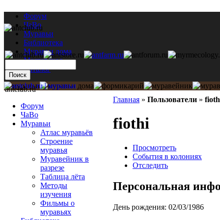
Форум
ЧаВо
Муравьи
Библиотека
Муравьи дома
Мастерская
Каталог
antclub.ru
Главная
»
Пользователи
»
fioth
Форум
ЧаВо
fiothi
Муравьи
Атлас муравьёв
Строение
Просмотреть
муравья
События в колониях
Муравейник в
Отследить
разрезе
Таблица лёта
Персональная инф
Методы
изучения
Фильмы о
День рождения:
02/03/1986
муравьях