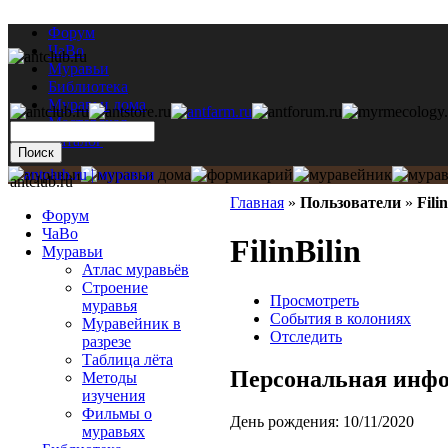
Форум
ЧаВо
Муравьи
Библиотека
Муравьи дома
Мастерская
Каталог
antclub.ru
Главная
»
Пользователи
»
Fili
Форум
ЧаВо
FilinBilin
Муравьи
Атлас муравьёв
Строение
Просмотреть
муравья
События в колониях
Муравейник в
Отследить
разрезе
Таблица лёта
Персональная инф
Методы
изучения
Фильмы о
День рождения:
10/11/2020
муравьях