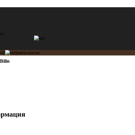
nBilin
ормация