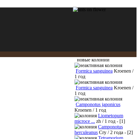
новые колонии
Formica sanguinea
Kroenen /
1 год
Formica sanguinea
Kroenen /
1 год
Camponotus japonicus
Kroenen / 1 год
Liometopum
microce ...
zh / 1 год - [1]
Camponotus
herculeanus
Cry / 2 года - [2]
Tetramorium