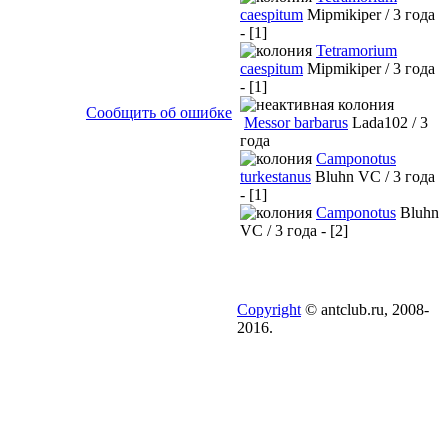
caespitum
Mipmikiper / 3 года
- [1]
Tetramorium
caespitum
Mipmikiper / 3 года
- [1]
Сообщить об ошибке
Messor barbarus
Lada102 / 3
года
Camponotus
turkestanus
Bluhn VC / 3 года
- [1]
Camponotus
Bluhn
VC / 3 года - [2]
Copyright
© antclub.ru, 2008-
2016.