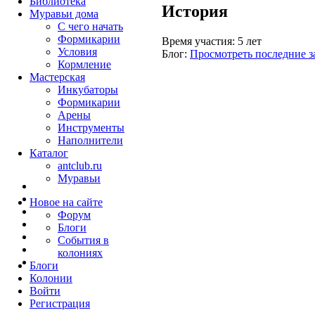
Библиотека
История
Муравьи дома
С чего начать
Формикарии
Время участия:
5 лет
Условия
Блог:
Просмотреть последние з
Кормление
Мастерская
Инкубаторы
Формикарии
Арены
Инструменты
Наполнители
Каталог
antclub.ru
Муравьи
Новое на сайте
Форум
Блоги
События в
колониях
Блоги
Колонии
Войти
Peгиcтpaция