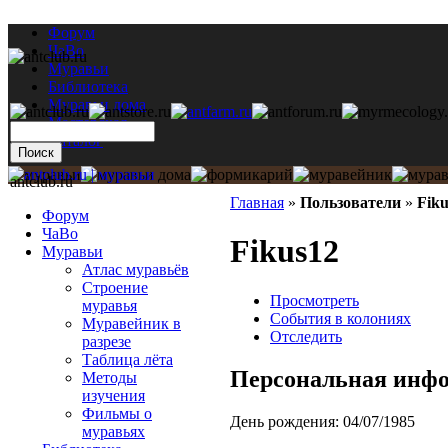
Форум
ЧаВо
Муравьи
Библиотека
Муравьи дома
Мастерская
Каталог
antclub.ru
Главная
»
Пользователи
»
Fiku
Форум
ЧаВо
Fikus12
Муравьи
Атлас муравьёв
Строение
Просмотреть
муравья
События в колониях
Муравейник в
Отследить
разрезе
Таблица лёта
Персональная инф
Методы
изучения
Фильмы о
День рождения:
04/07/1985
муравьях