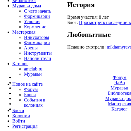
Библиотека
История
Муравьи дома
С чего начать
Формикарии
Время участия:
8 лет
Условия
Блог:
Просмотреть последние з
Кормление
Мастерская
Любопытные
Инкубаторы
Формикарии
Недавно смотрели:
mikhamyrave
Арены
Инструменты
Наполнители
Каталог
antclub.ru
Муравьи
Форум
ЧаВо
Новое на сайте
Муравьи
Форум
Библиотек
Блоги
Муравьи до
События в
Мастерска
колониях
Каталог
Блоги
Колонии
Войти
Peгиcтpaция