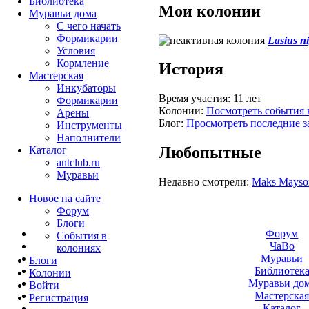
Библиотека
Мои колонии
Муравьи дома
С чего начать
Формикарии
Lasius n
Условия
Кормление
История
Мастерская
Инкубаторы
Время участия:
11 лет
Формикарии
Колонии:
Посмотреть события 
Арены
Блог:
Просмотреть последние з
Инструменты
Наполнители
Любопытные
Каталог
antclub.ru
Муравьи
Недавно смотрели:
Maks Mayso
Новое на сайте
Форум
Блоги
Форум
События в
ЧаВо
колониях
Муравьи
Блоги
Библиотек
Колонии
Муравьи до
Войти
Мастерска
Peгиcтpaция
Каталог