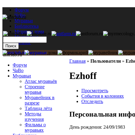
Форум
ЧаВо
Муравьи
Библиотека
Муравьи дома
Мастерская
Каталог
antclub.ru
Главная
»
Пользователи
»
Ezho
Форум
ЧаВо
Ezhoff
Муравьи
Атлас муравьёв
Строение
Просмотреть
муравья
События в колониях
Муравейник в
Отследить
разрезе
Таблица лёта
Персональная инф
Методы
изучения
Фильмы о
День рождения:
24/09/1983
муравьях