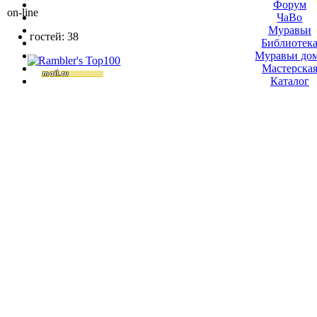
Форум
on-line
ЧаВо
Муравьи
гостей: 38
Библиотек
Муравьи до
Мастерска
Каталог