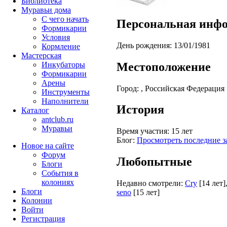
Библиотека
Муравьи дома
С чего начать
Персональная инф
Формикарии
Условия
День рождения:
13/01/1981
Кормление
Мастерская
Местоположение
Инкубаторы
Формикарии
Арены
Город:
, Российская Федерация
Инструменты
Наполнители
История
Каталог
antclub.ru
Муравьи
Время участия:
15 лет
Блог:
Просмотреть последние з
Новое на сайте
Форум
Любопытные
Блоги
События в
колониях
Недавно смотрели:
Cry
[14 лет]
Блоги
seno
[15 лет]
Колонии
Войти
Peгиcтpaция