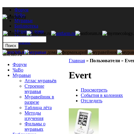
Форум
ЧаВо
Муравьи
Библиотека
Муравьи дома
Мастерская
Каталог
antclub.ru
Главная
»
Пользователи
»
Ever
Форум
ЧаВо
Evert
Муравьи
Атлас муравьёв
Строение
Просмотреть
муравья
События в колониях
Муравейник в
Отследить
разрезе
Таблица лёта
Методы
изучения
Фильмы о
муравьях