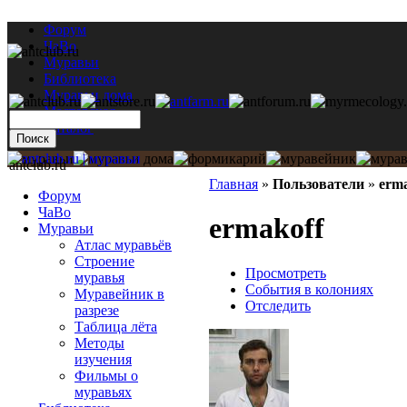
Форум
ЧаВо
Муравьи
Библиотека
Муравьи дома
Мастерская
Каталог
antclub.ru
Главная
»
Пользователи
»
erma
Форум
ЧаВо
ermakoff
Муравьи
Атлас муравьёв
Строение
Просмотреть
муравья
События в колониях
Муравейник в
Отследить
разрезе
Таблица лёта
Методы
изучения
Фильмы о
муравьях