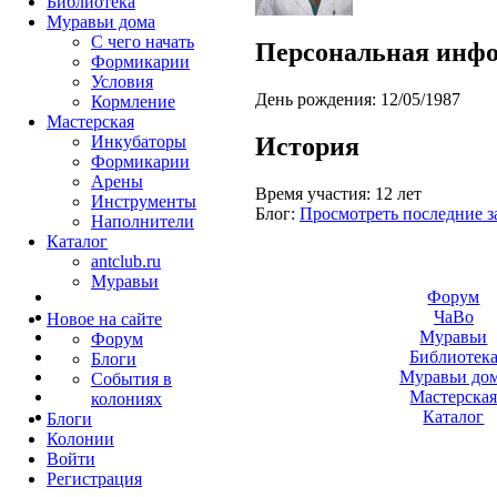
Библиотека
Муравьи дома
С чего начать
Персональная инф
Формикарии
Условия
День рождения:
12/05/1987
Кормление
Мастерская
История
Инкубаторы
Формикарии
Арены
Время участия:
12 лет
Инструменты
Блог:
Просмотреть последние з
Наполнители
Каталог
antclub.ru
Муравьи
Форум
ЧаВо
Новое на сайте
Муравьи
Форум
Библиотек
Блоги
Муравьи до
События в
Мастерска
колониях
Каталог
Блоги
Колонии
Войти
Peгиcтpaция