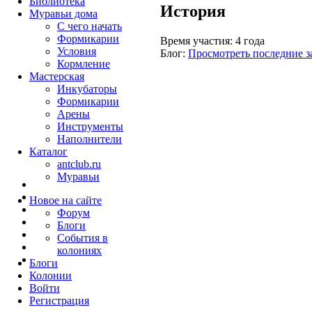
Библиотека
История
Муравьи дома
С чего начать
Формикарии
Время участия:
4 года
Условия
Блог:
Просмотреть последние з
Кормление
Мастерская
Инкубаторы
Формикарии
Арены
Инструменты
Наполнители
Каталог
antclub.ru
Муравьи
Новое на сайте
Форум
Блоги
События в
колониях
Блоги
Колонии
Войти
Peгиcтpaция