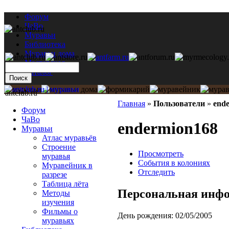
Форум
ЧаВо
Муравьи
Библиотека
Муравьи дома
Мастерская
Каталог
antclub.ru
Главная
»
Пользователи
»
end
Форум
ЧаВо
endermion168
Муравьи
Атлас муравьёв
Строение
Просмотреть
муравья
События в колониях
Муравейник в
Отследить
разрезе
Таблица лёта
Персональная инф
Методы
изучения
Фильмы о
День рождения:
02/05/2005
муравьях