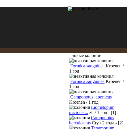
новые колонии
Formica sanguinea
Kroenen /
1 год
Formica sanguinea
Kroenen /
1 год
Camponotus japonicus
Kroenen / 1 год
Liometopum
microce ...
zh / 1 год - [1]
Camponotus
herculeanus
Cry / 2 года - [2]
Tetramorium