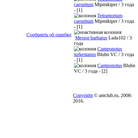
caespitum
Mipmikiper / 3 года
- [1]
Tetramorium
caespitum
Mipmikiper / 3 года
- [1]
Сообщить об ошибке
Messor barbarus
Lada102 / 3
года
Camponotus
turkestanus
Bluhn VC / 3 года
- [1]
Camponotus
Bluhn
VC / 3 года - [2]
Copyright
© antclub.ru, 2008-
2016.