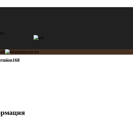
ermion168
ормация