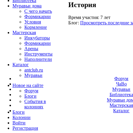
Библиотека
История
Муравьи дома
С чего начать
Формикарии
Время участия:
7 лет
Условия
Блог:
Просмотреть последние з
Кормление
Мастерская
Инкубаторы
Формикарии
Арены
Инструменты
Наполнители
Каталог
antclub.ru
Муравьи
Форум
ЧаВо
Новое на сайте
Муравьи
Форум
Библиотек
Блоги
Муравьи до
События в
Мастерска
колониях
Каталог
Блоги
Колонии
Войти
Peгиcтpaция