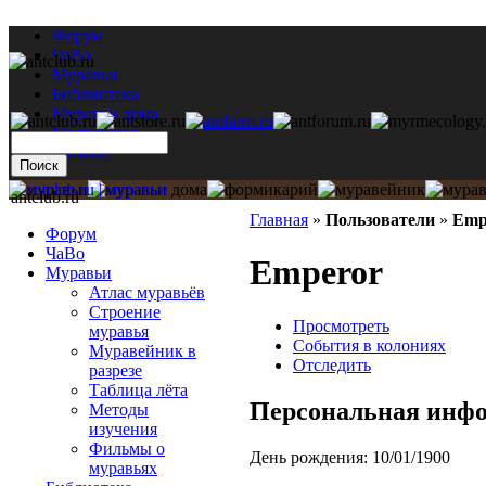
Форум
ЧаВо
Муравьи
Библиотека
Муравьи дома
Мастерская
Каталог
antclub.ru
Главная
»
Пользователи
»
Emp
Форум
ЧаВо
Emperor
Муравьи
Атлас муравьёв
Строение
Просмотреть
муравья
События в колониях
Муравейник в
Отследить
разрезе
Таблица лёта
Персональная инф
Методы
изучения
Фильмы о
День рождения:
10/01/1900
муравьях