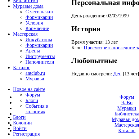
Библиотека
Персональная инф
Муравьи дома
С чего начать
День рождения:
02/03/1999
Формикарии
Условия
История
Кормление
Мастерская
Инкубаторы
Время участия:
13 лет
Формикарии
Блог:
Просмотреть последние з
Арены
Инструменты
Любопытные
Наполнители
Каталог
antclub.ru
Недавно смотрели:
Ден
[13 лет]
Муравьи
Новое на сайте
Форум
Форум
Блоги
ЧаВо
События в
Муравьи
колониях
Библиотек
Блоги
Муравьи до
Колонии
Мастерска
Войти
Каталог
Peгиcтpaция