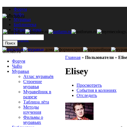
Форум
ЧаВо
Муравьи
Библиотека
Муравьи дома
Мастерская
Каталог
antclub.ru
Главная
»
Пользователи
»
Elis
Форум
ЧаВо
Elisey
Муравьи
Атлас муравьёв
Строение
Просмотреть
муравья
События в колониях
Муравейник в
Отследить
разрезе
Таблица лёта
Методы
изучения
Фильмы о
муравьях