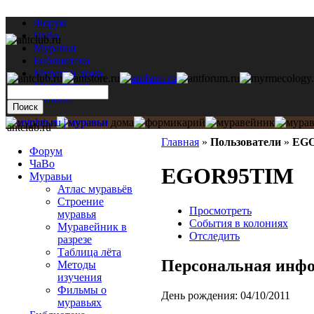
Форум
ЧаВо
Муравьи
Библиотека
Муравьи дома
Мастерская
Каталог
antclub.ru
Главная
»
Пользователи
»
EG
Форум
ЧаВо
EGOR95TIM
Муравьи
Атлас муравьёв
Строение
Просмотреть
муравья
События в колониях
Муравейник в
Отследить
разрезе
Таблица лёта
Персональная инф
Методы
изучения
Фильмы о
День рождения:
04/10/2011
муравьях