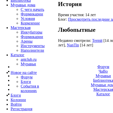
Библиотека
История
Муравьи дома
С чего начать
Формикарии
Время участия:
14 лет
Условия
Блог:
Просмотреть последние з
Кормление
Мастерская
Любопытные
Инкубаторы
Формикарии
Недавно смотрели:
Termit
[14 л
Арены
лет]
,
NanTin
[14 лет]
Инструменты
Наполнители
Каталог
antclub.ru
Муравьи
Форум
ЧаВо
Новое на сайте
Муравьи
Форум
Библиотек
Блоги
Муравьи до
События в
Мастерска
колониях
Каталог
Блоги
Колонии
Войти
Peгиcтpaция