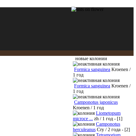
новые колонии
Formica sanguinea
Kroenen /
1 год
Formica sanguinea
Kroenen /
1 год
Camponotus japonicus
Kroenen / 1 год
Liometopum
microce ...
zh / 1 год - [1]
Camponotus
herculeanus
Cry / 2 года - [2]
Tetramorium