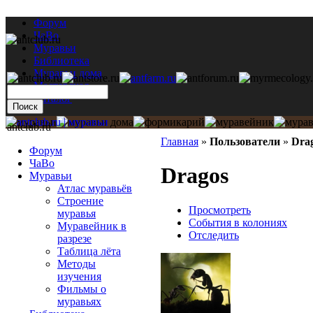
Форум
ЧаВо
Муравьи
Библиотека
Муравьи дома
Мастерская
Каталог
antclub.ru
Главная
»
Пользователи
»
Dra
Форум
ЧаВо
Dragos
Муравьи
Атлас муравьёв
Строение
Просмотреть
муравья
События в колониях
Муравейник в
Отследить
разрезе
Таблица лёта
Методы
изучения
Фильмы о
муравьях