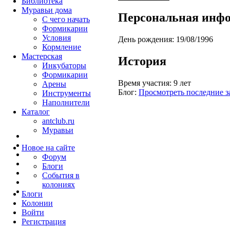
Библиотека
Муравьи дома
Персональная инф
С чего начать
Формикарии
Условия
День рождения:
19/08/1996
Кормление
Мастерская
История
Инкубаторы
Формикарии
Время участия:
9 лет
Арены
Блог:
Просмотреть последние з
Инструменты
Наполнители
Каталог
antclub.ru
Муравьи
Новое на сайте
Форум
Блоги
События в
колониях
Блоги
Колонии
Войти
Peгиcтpaция