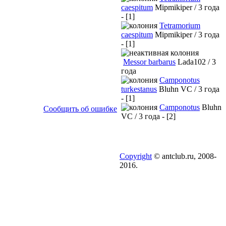
caespitum
Mipmikiper / 3 года
- [1]
Tetramorium
caespitum
Mipmikiper / 3 года
- [1]
Messor barbarus
Lada102 / 3
года
Camponotus
turkestanus
Bluhn VC / 3 года
- [1]
Camponotus
Bluhn
Сообщить об ошибке
VC / 3 года - [2]
Copyright
© antclub.ru, 2008-
2016.