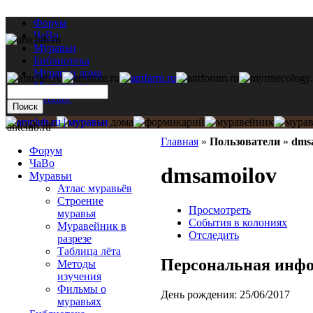
Форум
ЧаВо
Муравьи
Библиотека
Муравьи дома
Мастерская
Каталог
antclub.ru
Главная
»
Пользователи
»
dms
Форум
ЧаВо
dmsamoilov
Муравьи
Атлас муравьёв
Строение
Просмотреть
муравья
События в колониях
Муравейник в
Отследить
разрезе
Таблица лёта
Персональная инф
Методы
изучения
Фильмы о
День рождения:
25/06/2017
муравьях