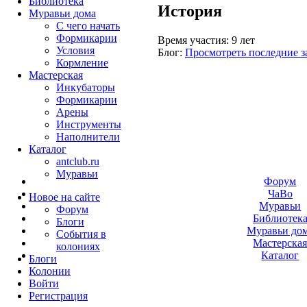
Библиотека
История
Муравьи дома
С чего начать
Формикарии
Время участия:
9 лет
Условия
Блог:
Просмотреть последние з
Кормление
Мастерская
Инкубаторы
Формикарии
Арены
Инструменты
Наполнители
Каталог
antclub.ru
Муравьи
Форум
ЧаВо
Новое на сайте
Муравьи
Форум
Библиотек
Блоги
Муравьи до
События в
Мастерска
колониях
Каталог
Блоги
Колонии
Войти
Peгиcтpaция