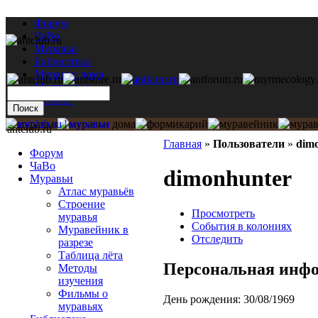
Форум
ЧаВо
Муравьи
Библиотека
Муравьи дома
Мастерская
Каталог
antclub.ru
Главная
»
Пользователи
»
dim
Форум
ЧаВо
dimonhunter
Муравьи
Атлас муравьёв
Строение
Просмотреть
муравья
События в колониях
Муравейник в
Отследить
разрезе
Таблица лёта
Персональная инф
Методы
изучения
Фильмы о
День рождения:
30/08/1969
муравьях