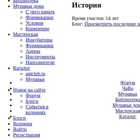
Библиотека
История
Муравьи дома
С чего начать
Формикарии
Время участия:
14 лет
Условия
Блог:
Просмотреть последние з
Кормление
Мастерская
Инкубаторы
Формикарии
Арены
Инструменты
Наполнители
Каталог
antclub.ru
Муравьи
Форум
ЧаВо
Новое на сайте
Муравьи
Форум
Библиотек
Блоги
Муравьи до
События в
Мастерска
колониях
Каталог
Блоги
Колонии
Войти
Peгиcтpaция