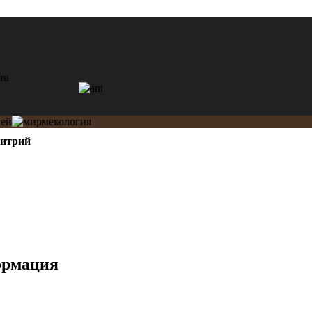
итрий
ормация