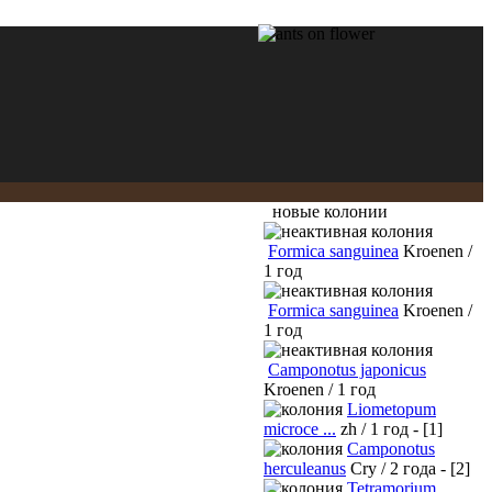
новые колонии
Formica sanguinea
Kroenen /
1 год
Formica sanguinea
Kroenen /
1 год
Camponotus japonicus
Kroenen / 1 год
Liometopum
microce ...
zh / 1 год - [1]
Camponotus
herculeanus
Cry / 2 года - [2]
Tetramorium