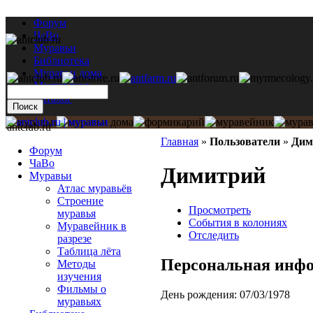
Форум
ЧаВо
Муравьи
Библиотека
Муравьи дома
Мастерская
Каталог
antclub.ru
Главная
»
Пользователи
»
Дим
Форум
ЧаВо
Димитрий
Муравьи
Атлас муравьёв
Строение
Просмотреть
муравья
События в колониях
Муравейник в
Отследить
разрезе
Таблица лёта
Персональная инф
Методы
изучения
Фильмы о
День рождения:
07/03/1978
муравьях