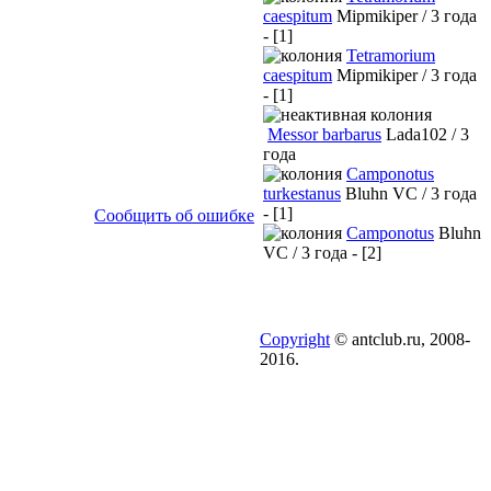
caespitum
Mipmikiper / 3 года
- [1]
Tetramorium
caespitum
Mipmikiper / 3 года
- [1]
Messor barbarus
Lada102 / 3
года
Camponotus
turkestanus
Bluhn VC / 3 года
- [1]
Сообщить об ошибке
Camponotus
Bluhn
VC / 3 года - [2]
Copyright
© antclub.ru, 2008-
2016.