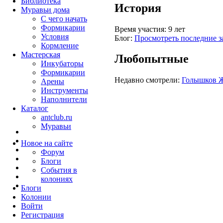
Библиотека
История
Муравьи дома
С чего начать
Формикарии
Время участия:
9 лет
Условия
Блог:
Просмотреть последние з
Кормление
Мастерская
Любопытные
Инкубаторы
Формикарии
Недавно смотрели:
Голышков 
Арены
Инструменты
Наполнители
Каталог
antclub.ru
Муравьи
Новое на сайте
Форум
Блоги
События в
колониях
Блоги
Колонии
Войти
Peгиcтpaция