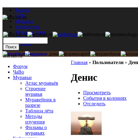
Форум
ЧаВо
Муравьи
Библиотека
Муравьи дома
Мастерская
Каталог
antclub.ru
Главная
»
Пользователи
»
Ден
Форум
ЧаВо
Денис
Муравьи
Атлас муравьёв
Строение
Просмотреть
муравья
События в колониях
Муравейник в
Отследить
разрезе
Таблица лёта
Методы
изучения
Фильмы о
муравьях