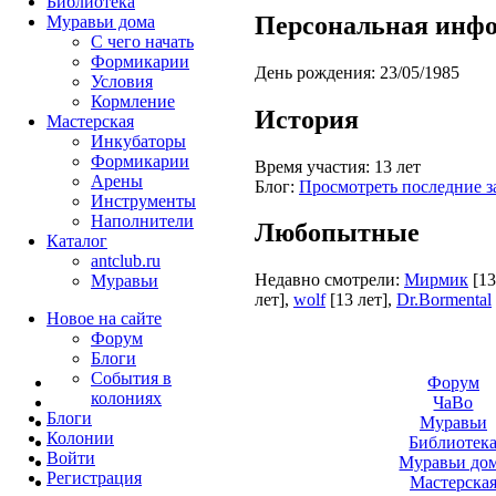
Библиотека
Персональная инф
Муравьи дома
С чего начать
Формикарии
День рождения:
23/05/1985
Условия
Кормление
История
Мастерская
Инкубаторы
Формикарии
Время участия:
13 лет
Арены
Блог:
Просмотреть последние з
Инструменты
Наполнители
Любопытные
Каталог
antclub.ru
Недавно смотрели:
Мирмик
[13
Муравьи
лет]
,
wolf
[13 лет]
,
Dr.Bormental
Новое на сайте
Форум
Блоги
События в
Форум
колониях
ЧаВо
Блоги
Муравьи
Колонии
Библиотек
Войти
Муравьи до
Peгиcтpaция
Мастерска