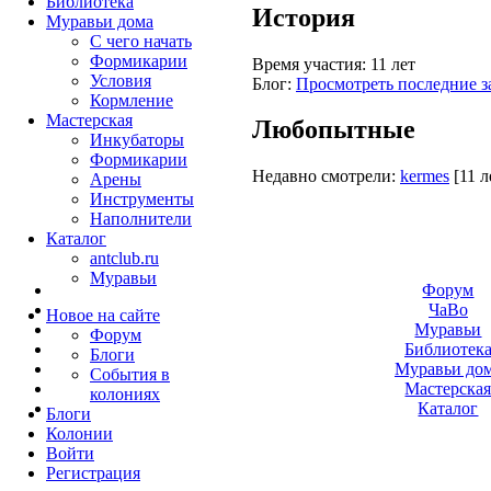
Библиотека
История
Муравьи дома
С чего начать
Формикарии
Время участия:
11 лет
Условия
Блог:
Просмотреть последние з
Кормление
Мастерская
Любопытные
Инкубаторы
Формикарии
Недавно смотрели:
kermes
[11 л
Арены
Инструменты
Наполнители
Каталог
antclub.ru
Муравьи
Форум
ЧаВо
Новое на сайте
Муравьи
Форум
Библиотек
Блоги
Муравьи до
События в
Мастерска
колониях
Каталог
Блоги
Колонии
Войти
Peгиcтpaция