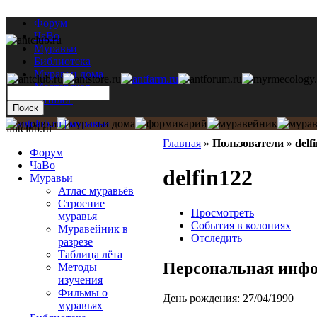
Форум
ЧаВо
Муравьи
Библиотека
Муравьи дома
Мастерская
Каталог
antclub.ru
Главная
»
Пользователи
»
delf
Форум
ЧаВо
delfin122
Муравьи
Атлас муравьёв
Строение
Просмотреть
муравья
События в колониях
Муравейник в
Отследить
разрезе
Таблица лёта
Персональная инф
Методы
изучения
Фильмы о
День рождения:
27/04/1990
муравьях