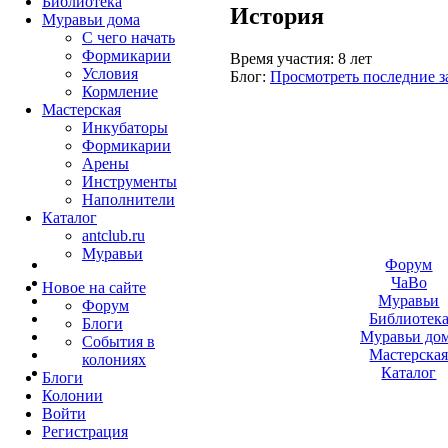
Библиотека
История
Муравьи дома
С чего начать
Формикарии
Время участия:
8 лет
Условия
Блог:
Просмотреть последние з
Кормление
Мастерская
Инкубаторы
Формикарии
Арены
Инструменты
Наполнители
Каталог
antclub.ru
Муравьи
Форум
ЧаВо
Новое на сайте
Муравьи
Форум
Библиотек
Блоги
Муравьи до
События в
Мастерска
колониях
Каталог
Блоги
Колонии
Войти
Peгиcтpaция