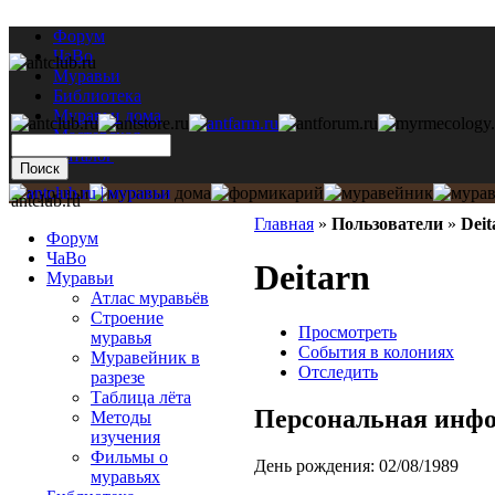
Форум
ЧаВо
Муравьи
Библиотека
Муравьи дома
Мастерская
Каталог
antclub.ru
Главная
»
Пользователи
»
Deit
Форум
ЧаВо
Deitarn
Муравьи
Атлас муравьёв
Строение
Просмотреть
муравья
События в колониях
Муравейник в
Отследить
разрезе
Таблица лёта
Персональная инф
Методы
изучения
Фильмы о
День рождения:
02/08/1989
муравьях